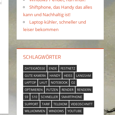
Shiftphone, das Handy das alles
h
kann und Nachhaltig ist!
:
Laptop kühler, schneller und
leiser bekommen
SCHLAGWÖRTER
DATEIGRÖSSE
ENDE
FESTNETZ
GUTE KAMERA
HANDY
HEISS
LANGSAM
LAPTOP
LAUT
NOTEBOOK
O2
OPTIMIEREN
PUTZEN
RENDER
RENDERN
S9
S10
SCHNELLER
SMARTPHONE
SUPPORT
TARIF
TELEKOM
VIDEOSCHNITT
WILLKOMMEN
WINDOWS
YOUTUBE