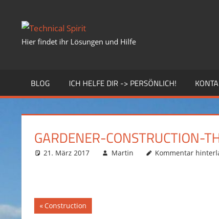
Zum
Inhalt
springen
Hier findet ihr Lösungen und Hilfe
BLOG
ICH HELFE DIR -> PERSÖNLICH!
KONTA
GARDENER-CONSTRUCTION-T
21. März 2017
Martin
Kommentar hinterl
Vorheriger
Construction
Beitragsnavigation
Beitrag: