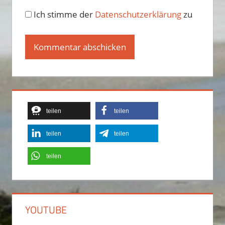
Ich stimme der
Datenschutzerklärung
zu
Alternative:
teilen
teilen
teilen
teilen
teilen
YOUTUBE