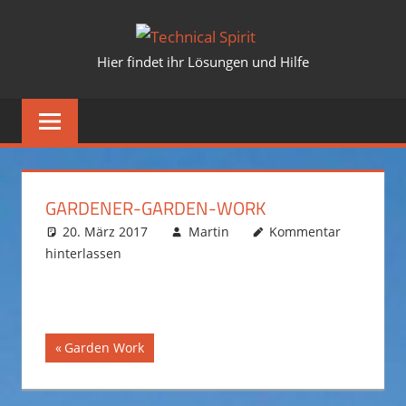
Zum
TECHNICA
Inhalt
Hier findet ihr Lösungen und Hilfe
springen
SPIRIT
GARDENER-GARDEN-WORK
20. März 2017
Martin
Kommentar
hinterlassen
Vorheriger
Garden Work
Beitragsnavigation
Beitrag: