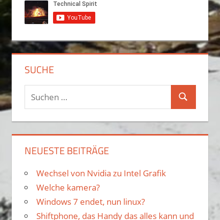
SUCHE
S
S
u
u
c
c
h
h
NEUESTE BEITRÄGE
e
e
n
Wechsel von Nvidia zu Intel Grafik
n
n
Welche kamera?
a
Windows 7 endet, nun linux?
c
Shiftphone, das Handy das alles kann und