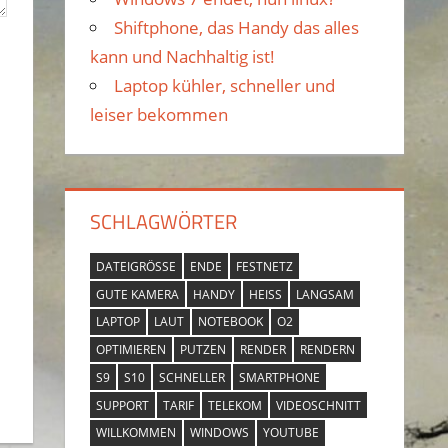
Shiftphone, das Handy das alles
h
kann und Nachhaltig ist!
:
Laptop kühler, schneller und
leiser bekommen
SCHLAGWÖRTER
DATEIGRÖSSE
ENDE
FESTNETZ
GUTE KAMERA
HANDY
HEISS
LANGSAM
LAPTOP
LAUT
NOTEBOOK
O2
OPTIMIEREN
PUTZEN
RENDER
RENDERN
S9
S10
SCHNELLER
SMARTPHONE
SUPPORT
TARIF
TELEKOM
VIDEOSCHNITT
WILLKOMMEN
WINDOWS
YOUTUBE